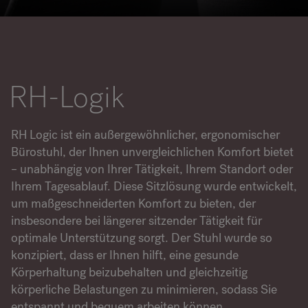
RANKRIKE, DK=FRANKRIG, DE=FRANKREICH, FR=FRANCE, 
Über Flokk
RH-Logik
Investor
Nachhaltigkeit
RH Logic ist ein außergewöhnlicher, ergonomischer
Bürostuhl, der Ihnen unvergleichlichen Komfort bietet
Showrooms
– unabhängig von Ihrer Tätigkeit, Ihrem Standort oder
Ihrem Tagesablauf. Diese Sitzlösung wurde entwickelt,
Downloadbereich
um maßgeschneiderten Komfort zu bieten, der
insbesondere bei längerer sitzender Tätigkeit für
Flokk HUB
optimale Unterstützung sorgt. Der Stuhl wurde so
konzipiert, dass er Ihnen hilft, eine gesunde
Körperhaltung beizubehalten und gleichzeitig
körperliche Belastungen zu minimieren, sodass Sie
entspannt und bequem arbeiten können.