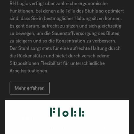
RH Logic verfügt über zahlreiche ergonomische
Funktionen, bei denen alle Teile des Stuhls so optimiert
sind, dass Sie in bestmöglicher Haltung sitzen können.
Es geht darum, aufrecht zu sitzen und sich gleichzeitig
zu bewegen, um die Sauerstoffversorgung des Blutes
zu steigern und so die Konzentration zu verbessern.
Der Stuhl sorgt stets für eine aufrechte Haltung durch
die Rückenstütze und bietet durch verschiedene
Sitzpositionen Flexibilität für unterschiedliche
Arbeitssituationen.
Mehr erfahren
Wie und warum man
Anpassungen vornimmt