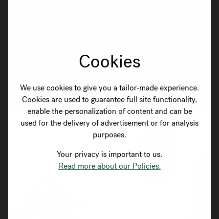
Da die körperlichen Bedürfnisse jedes Einzelnen
unterschiedlich sind, ist es wichtig, den Stuhl so
einzustellen, dass er für die jeweiligen Aufgaben die
bequemste und stützendste Position bietet. Beginnen Sie
Cookies
immer mit den Grundeinstellungen – diese bleiben während
der Nutzung des Stuhls unverändert. Ein wesentlicher
Vorteil ist, dass Sie die Grundeinstellungen nur einmal
We use cookies to give you a tailor-made experience.
vornehmen müssen.
Cookies are used to guarantee full site functionality,
enable the personalization of content and can be
used for the delivery of advertisement or for analysis
purposes.
Your privacy is important to us.
Read more about our Policies.