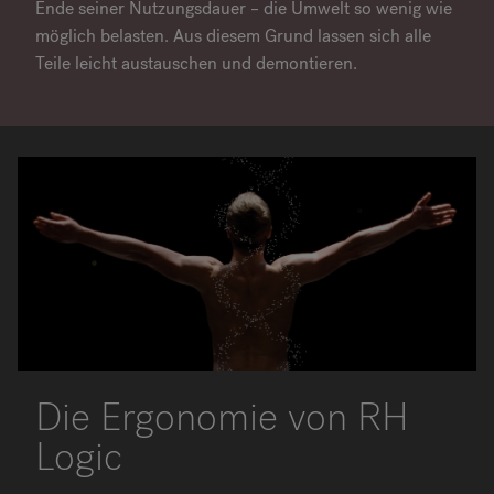
Ende seiner Nutzungsdauer – die Umwelt so wenig wie
möglich belasten. Aus diesem Grund lassen sich alle
Teile leicht austauschen und demontieren.
Die Ergonomie von RH
Logic