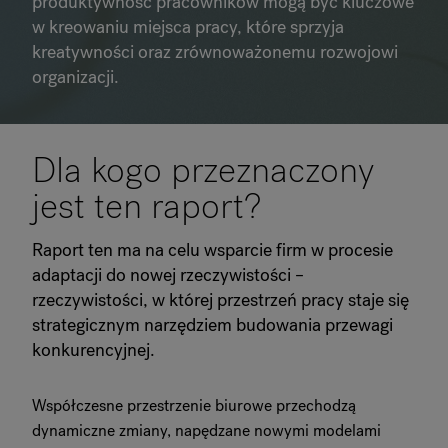
produktywność pracowników mogą być kluczowe
w kreowaniu miejsca pracy, które sprzyja
O Flokk
kreatywności oraz zrównoważonemu rozwojowi
organizacji.
Inwestor
Zrównoważony rozwój
Dla kogo przeznaczony
Nasze showroomy
jest ten raport?
Do pobrania
Raport ten ma na celu wsparcie firm w procesie
adaptacji do nowej rzeczywistości –
rzeczywistości, w której przestrzeń pracy staje się
strategicznym narzędziem budowania przewagi
konkurencyjnej.
Współczesne przestrzenie biurowe przechodzą
dynamiczne zmiany, napędzane nowymi modelami