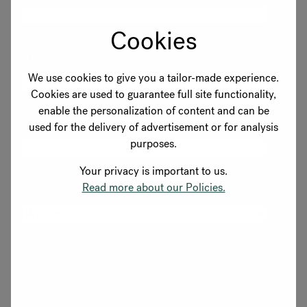
Cookies
Imię
We use cookies to give you a tailor-made experience.
Cookies are used to guarantee full site functionality,
enable the personalization of content and can be
Nazwisko
used for the delivery of advertisement or for analysis
purposes.
Your privacy is important to us.
Kraj/region
Read more about our Policies.
Chcielibyśmy wysyłać Ci informacje o naszych
produktach i wydarzeniach. Jeśli chcesz otrzymywać te
informacje od Flokk, potrzebujemy Twojej zgody.