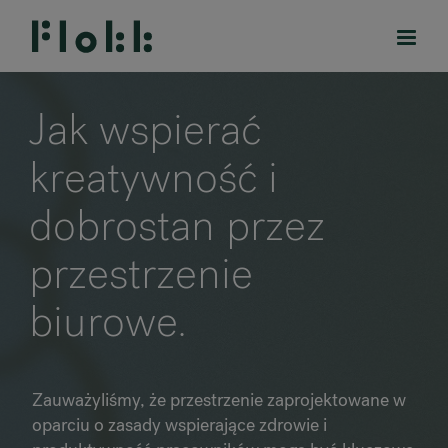
Jak wspierać
kreatywność i
PRODUKTY
dobrostan przez
DESIGNERS
przestrzenie
MARKI
biurowe.
BLOG
SKLEP
Zauważyliśmy, że przestrzenie zaprojektowane w
oparciu o zasady wspierające zdrowie i
RANKRIKE, DK=FRANKRIG, DE=FRANKREICH, FR=FRANCE, 