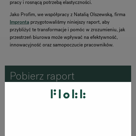
pracy i rosnącą potrzebą elastyczności.
Jako Profim, we współpracy z Natalią Olszewską, firma
Impronta
przygotowaliśmy niniejszy raport, aby
przybliżyć te transformacje i pomóc w zrozumieniu, jak
przestrzeń biurowa może wpływać na efektywność,
innowacyjność oraz samopoczucie pracowników.
Pobierz raport
Wypełnij formularz, a prześlemy Ci raport, dzięki
któremu odkryjesz, jak duży wpływ na kreatywność i
samopoczucie ma Twoje środowisko pracy.
E-mail
*